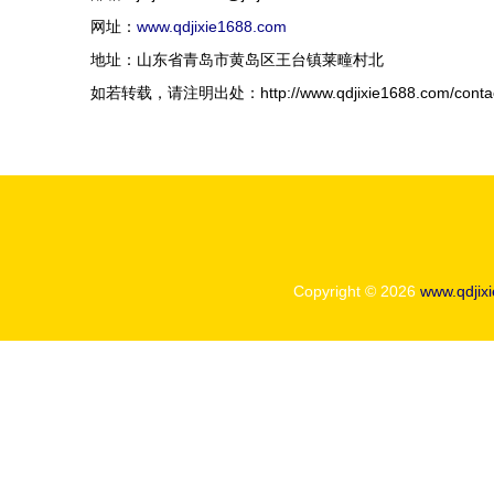
网址：
www.qdjixie1688.com
地址：山东省青岛市黄岛区王台镇莱疃村北
如若转载，请注明出处：http://www.qdjixie1688.com/contac
Copyright © 2026
www.qdjix