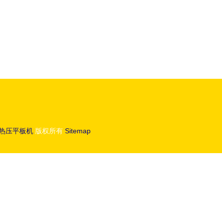
热压平板机
版权所有
Sitemap