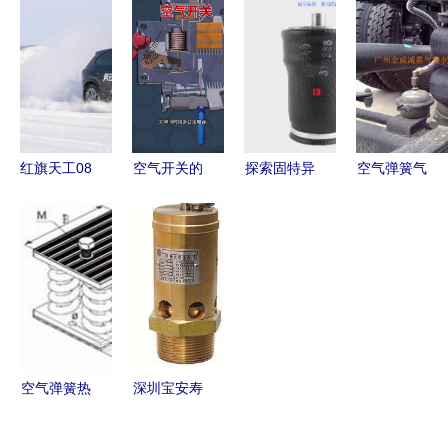
别、使用方
技大会，我
热压平板机
原理、应用
法与接线指
段硬核助力
关键设备解
与优势
南
空气弹簧热
析与视觉展
压平板机
示
红旗天工08
空气开关的
探索固特异
空气弹簧气
极寒挑战
结构与原理
空气弹簧
囊高清大图
零下30℃驰
及空气弹簧
1S4-007与
与谷瀑环保
驭冰雪，空
热压平板机
SC29-0001
空气弹簧热
气弹簧热压
概述
减震器 货
压平板机
平板机技术
车座椅气囊
解析
与热压平板
机的关键应
空气弹簧热
深圳宝安寿
用
压平板机
力空压机安