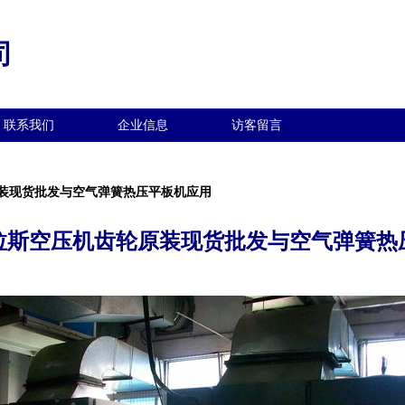
司
联系我们
企业信息
访客留言
装现货批发与空气弹簧热压平板机应用
拉斯空压机齿轮原装现货批发与空气弹簧热