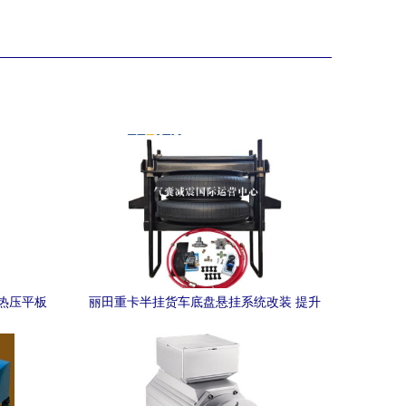
热压平板
丽田重卡半挂货车底盘悬挂系统改装 提升
桥气囊空气弹簧与热压平板机的综合应用