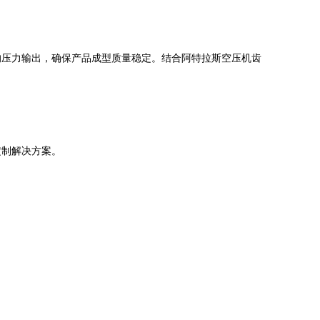
的压力输出，确保产品成型质量稳定。结合阿特拉斯空压机齿
定制解决方案。