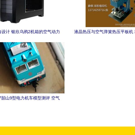
典设计 银欣乌鸦2机箱的空气动力
液晶热压与空气弹簧热压平板机
学与结构工艺
中的关键技术设备
7韶山9型电力机车模型测评 空气
簧与热压平板机的匠心之作