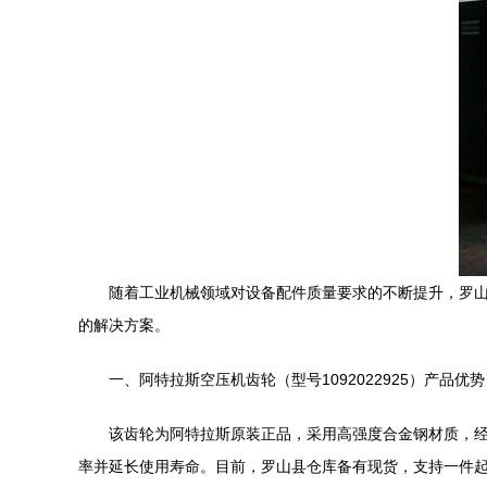
随着工业机械领域对设备配件质量要求的不断提升，罗山县
的解决方案。
一、阿特拉斯空压机齿轮（型号1092022925）产品优势
该齿轮为阿特拉斯原装正品，采用高强度合金钢材质，
率并延长使用寿命。目前，罗山县仓库备有现货，支持一件