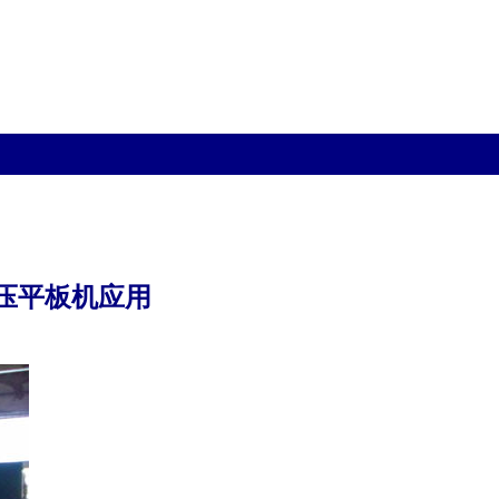
压平板机应用