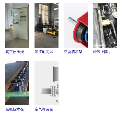
产中的关键
弹簧 9楼设
工艺革新
购与热压平
设备 鼓包
备隔振与热
——解析空
板机应用方
机、热压成
压平板机减
气弹簧热压
案
型机、塑料
震的理想解
平板机的卓
制品整切机
决方案
越产品效果
与空气弹簧
图
热压平板机
真空热压烧
浙江耐高温
空调箱吊架
轻装上阵，
结炉与空气
试验室四柱
系统中ZTY
高效领跑
弹簧热压平
热压机 青
150 C弹簧
——陕汽德
板机 原理
岛格瑞斯特
减震器与空
龙X3000大
与结构探析
机械的空气
气弹簧热压
单胎牵引车
弹簧热压平
平板机的应
全解析
板机解析
用分析
减振技术在
空气弹簧在