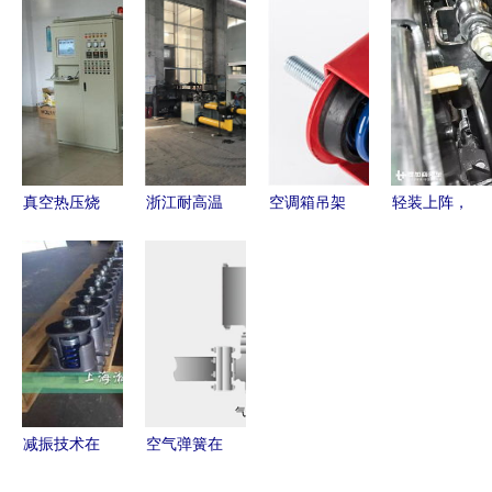
设备 鼓包
备隔振与热
——解析空
板机应用方
机、热压成
压平板机减
气弹簧热压
案
型机、塑料
震的理想解
平板机的卓
制品整切机
决方案
越产品效果
与空气弹簧
图
热压平板机
真空热压烧
浙江耐高温
空调箱吊架
轻装上阵，
结炉与空气
试验室四柱
系统中ZTY
高效领跑
弹簧热压平
热压机 青
150 C弹簧
——陕汽德
板机 原理
岛格瑞斯特
减震器与空
龙X3000大
与结构探析
机械的空气
气弹簧热压
单胎牵引车
弹簧热压平
平板机的应
全解析
板机解析
用分析
减振技术在
空气弹簧在
现代工业设
行程调节领