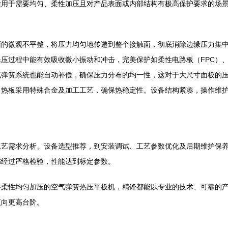
适用于需要均匀、柔性加压且对产品表面或内部结构有极高保护要求的场
面的微观不平整，将压力均匀地传递到整个接触面，彻底消除边缘压力集
压过程中能有效吸收微小振动和冲击，完美保护如柔性电路板（FPC）
弹簧系统也能自动补偿，确保压力分布的均一性，这对于大尺寸面板的压
，热板采用特殊合金及加工工艺，确保热稳定性。设备结构紧凑，操作维
工艺需求分析、设备选型推荐，到安装调试、工艺参数优化及后期维护保
都经过严格检验，性能达到标定参数。
要柔性均匀加压的空气弹簧热压平板机，精锋都能以专业的技术、可靠的
迈向更高台阶。