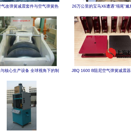
空气改弹簧减震套件与空气弹簧热
26万公里的宝马X6遭遇“塌尾”尴
 让豪华SUV的舒适与性能再度升
簧老化，越野梦碎维修车
级
与核心生产设备 全球视角下的制
JBQ 1600 B阻尼空气弹簧减震
造与出口
簧热压平板机中的应用与