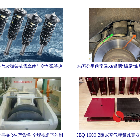
空气改弹簧减震套件与空气弹簧热
26万公里的宝马X6遭遇“塌尾”尴
 让豪华SUV的舒适与性能再度升
簧老化，越野梦碎维修车
级
与核心生产设备 全球视角下的制
JBQ 1600 B阻尼空气弹簧减震