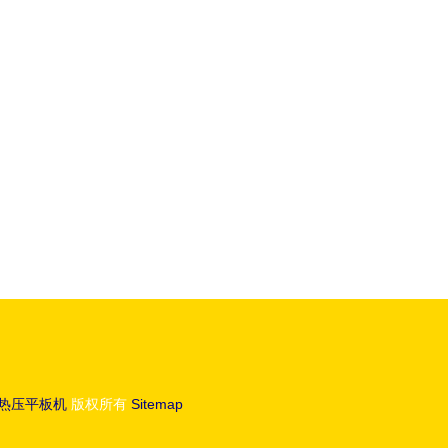
优势
振解决方案的卓越之选
热压平板机
版权所有
Sitemap