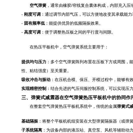
空气弹簧
，通常由橡胶/帘线复合囊体构成，内部充入压
-
刚度可调
：通过调节内部气压，可以方便地改变其承载能力
-
固有频率低
：能提供优异的低频隔振效果。
-
高度可调
：便于调整热压板之间的平行度与间隙。
在热压平板机中，空气弹簧系统主要用于：
提供均匀压力
：多个空气弹簧阵列布置在压板下方或周围，
性、粘结强度）至关重要。
吸收冲击与振动
：在压机合模、保压、开模过程中，能够有
实现精密控制
：结合先进的气压伺服控制系统，可以实现压
三、弹簧式减震器在空气弹簧热压平板机中的协同作
在整套空气弹簧热压平板机系统中，传统的金属
弹簧式
基础隔振
：将整个平板机机组安装在大型弹簧隔振器（或弹
子系统隔离
：为设备内部的液压站、真空泵、风机等辅助动