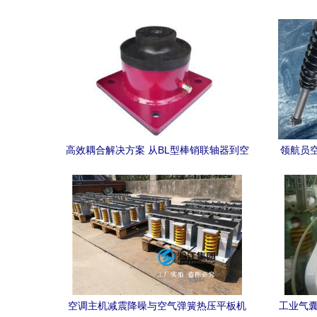
高效耦合解决方案 从BL型棒销联轴器到空
领航员
气弹簧热压平板机
压平板机
空调主机减震降噪与空气弹簧热压平板机
工业气囊