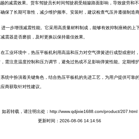
提供卓越的减震效果。货车驾驶员长时间驾驶易受颠簸路面影响，导致疲劳和
艺确保了长期可靠性，减少维护频率。安装时，建议检查气压并遵循制造
工作，进一步增强减震性能。它采用高质量材料制成，能够有效抑制座椅的
查减震器是否磨损，及时更换以保持最佳效果。
工业环境中，热压平板机利用高温和压力对空气弹簧进行成型或密封，确保其气
时，需注意温度控制和压力调节，避免过热或不足影响弹簧性能。定期维
器在货车座椅系统中扮演着关键角色，结合热压平板机的先进工艺，为用户提供
供应商获取针对性建议。
如若转载，请注明出处：http://www.qdjixie1688.com/product/207.html
更新时间：2026-08-06 14:14:56