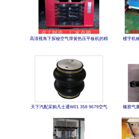
高清视角下探秘空气弹簧热压平板机的精
楼宇机
密工艺
聚
天下汽配采购凡士通W01 358 9679空气
橡胶气
减震弹簧与热压平板机的重要性