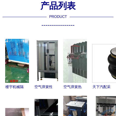
产品列表
PRODUCT
----------------
楼宇机械隔
空气弹簧性
空气弹簧热
天下汽配采
震与空气弹
能试验机与
压平板机
购凡士通
簧减振器选
热压平板机
先进工艺与
W01 358
型指南 聚
关键技术装
精密制造的
9679空气