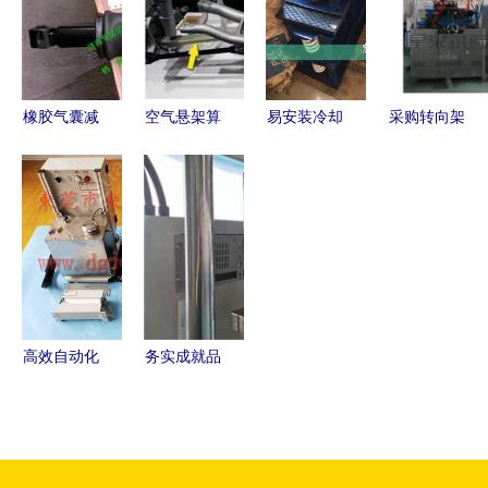
焦锦德莱空
备引领行业
完美融合
减震弹簧与
气弹簧热压
畅销热潮
热压平板机
平板机
的重要性
橡胶气囊减
空气悬架算
易安装冷却
采购转向架
震与空气弹
什么,你见
塔弹簧减振
空气弹簧耐
簧热压平板
过没有弹簧
器 可调节
久疲劳试验
机的技术原
的悬架吗
高度减震器
机与空气弹
理与应用前
的优势与价
簧热压平板
景
格解析
机的重要性
及应用
高效自动化
务实成就品
解决方案
质，创新驱
安徽冲床全
动发展 李
自动喷油机
洋分享
与空气弹簧
AirBFT气动